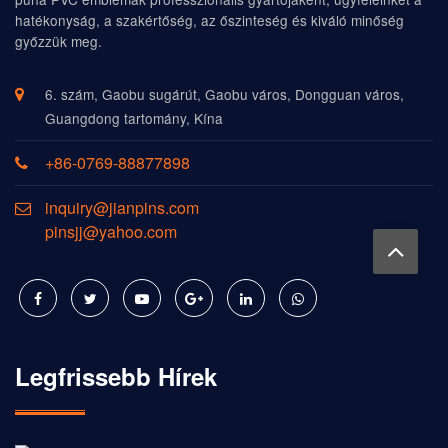
hatékonyság, a szakértőség, az őszinteség és kiváló minőség
győzzük meg.
6. szám, Gaobu sugárút, Gaobu város, Dongguan város,
Guangdong tartomány, Kína
+86-0769-88877898
inquiry@jianpins.com
pinsjj@yahoo.com
Legfrissebb Hírek