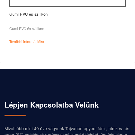
Gumi PVC és szilikon
Gumi PVC és szilikon
További információk
Lépjen Kapcsolatba Velünk
Mivel több mint 40 éve vagyunk Tajvanon egyedi fém-, hímzés- és
puha PVC emblémák professzionális gyártójaként, ügyfeleinket a