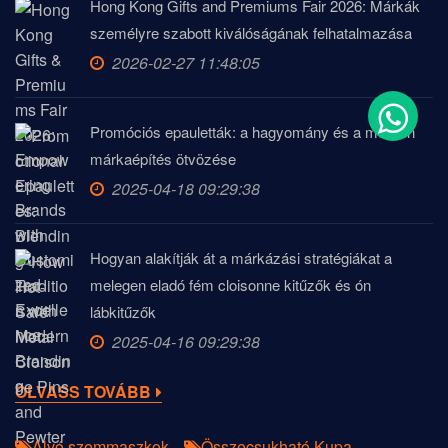
Hong Kong Gifts and Premiums Fair 2026: Márkák
személyre szabott kiválóságának felhatalmazása
2026-02-27 11:48:05
Promóciós epauletták: a hagyomány és a modern
márkaépítés ötvözése
2025-04-18 09:29:38
Hogyan alakítják át a márkázási stratégiákat a
melegen eladó fém cloisonne kitűzők és ón
lábkitűzők
2025-04-16 09:29:38
OLVASS TOVÁBB
Alvó szemmaszkok
Összecsukható Kupa