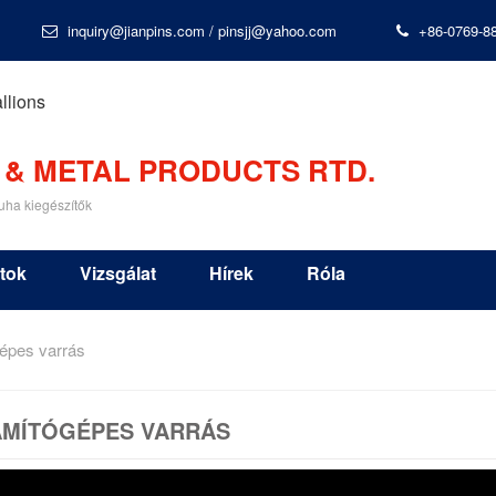
inquiry@jianpins.com
/
pinsjj@yahoo.com
+86-0769-8
 & METAL PRODUCTS RTD.
uha kiegészítők
tok
Vizsgálat
Hírek
Róla
épes varrás
ÁMÍTÓGÉPES VARRÁS