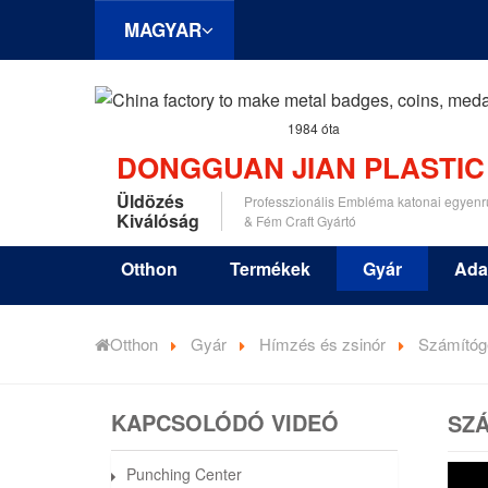
MAGYAR
1984 óta
DONGGUAN JIAN PLASTIC
Üldözés
Professzionális Embléma katonai egyenr
Kiválóság
& Fém Craft Gyártó
Otthon
Termékek
Gyár
Ada
Otthon
Gyár
Hímzés és zsinór
Számítóg
KAPCSOLÓDÓ VIDEÓ
SZ
Punching Center