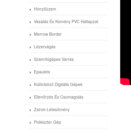
Hímzőüzem
Vasalás És Kemény PVC Hátlapzat
Merrow Border
Lézervágás
Számítógépes Varrás
Epaulets
Különböző Digitális Gépek
1984 
Ellenőrzés És Csomagolás
termé
Zsinór-Létesítmény
Poliészter Gép