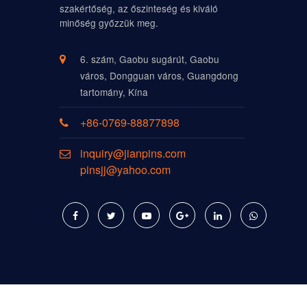
szakértőség, az őszinteség és kiváló
minőség győzzük meg.
6. szám, Gaobu sugárút, Gaobu
város, Dongguan város, Guangdong
tartomány, Kína
+86-0769-88877898
inquiry@jianpins.com
pinsjj@yahoo.com