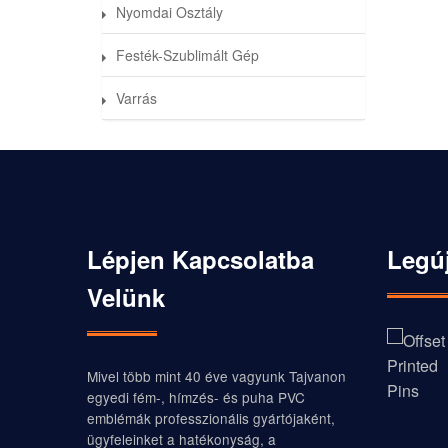
Nyomdai Osztály
Festék-Szublimált Gép
Varrás
Lépjen Kapcsolatba
Legú
Velünk
Mivel több mint 40 éve vagyunk Tajvanon
egyedi fém-, hímzés- és puha PVC
emblémák professzionális gyártójaként,
ügyfeleinket a hatékonyság, a