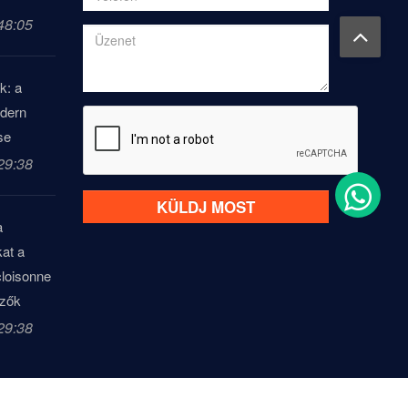
48:05
k: a
dern
se
29:38
KÜLDJ MOST
a
kat a
loisonne
űzők
29:38