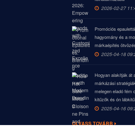
2026-02-27 11:
Promóciós epaulettá
hagyomány és a mo
márkaépítés ötvözé
2025-04-18 09:
Hogyan alakítják át 
márkázási stratégiá
melegen eladó fém c
kitűzők és ón lábkit
2025-04-16 09:
OLVASS TOVÁBB