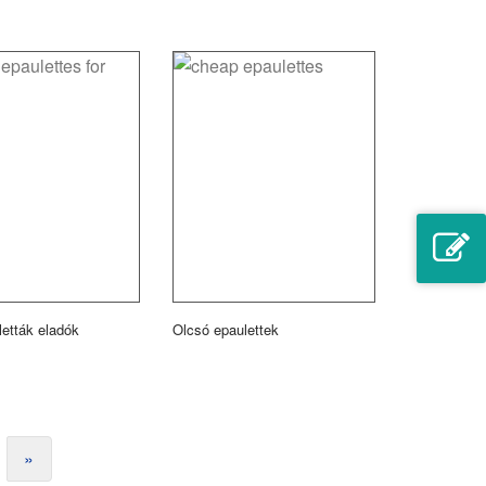
etták eladók
Olcsó epaulettek
»