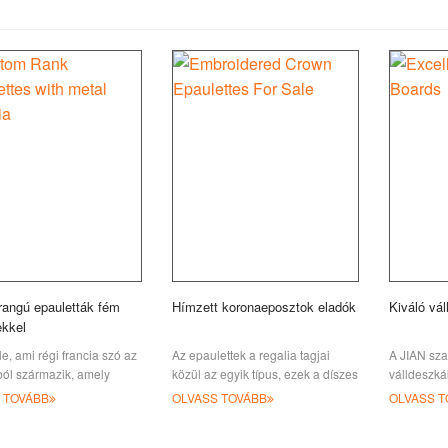
rangú epauletták fém
Hímzett koronaeposztok eladók
Kiváló vá
ekkel
e, ami régi francia szó az
Az epaulettek a regalia tagjai
A JIAN sza
ból származik, amely
közül az egyik típus, ezek a díszes
válldeszká
lent, úgy tűnik, eredetileg
válldíszek remek elismerés
katona/had
 TOVÁBB
OLVASS TOVÁBB
OLVASS T
ntokként jelentek meg,
kifejezését jelentik.
képesek v
t a vállakon viseltek,