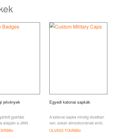
ékek
i jelvények
Egyedi katonai sapkák
ártott gyártási
A katonai sapka mindig divatban
ta alapján a JIAN
van, sokan álmodoznának arról,
edi és kiváló rendőri
hogy katonák lesznek, és a
OVÁBB
OLVASS TOVÁBB
árt. Mind b-ből van
kamuflajz patte