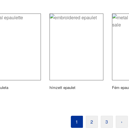
uleta
hímzett epaulet
Fém epaul
1
2
3
›