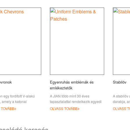
evronok
Egyenruhás emblémák és
Stabilöv
emlékeztetők
n egy fordított V-alakú
A JIAN több mint 30 éves
A stabilöv
, amely a katonai
tapasztalattal rendelkezik egyedi
darabja, a
a vállán helyezkedik el.
vagy szabványos egyenruhák és
erőknél ha
 TOVÁBB
OLVASS TOVÁBB
OLVASS T
agy ru-ból is készülhet
emblémák gyártásában, amelyek
öv, általá
csak a legfinomabbból készülnek
horizonta
csolódó keresés