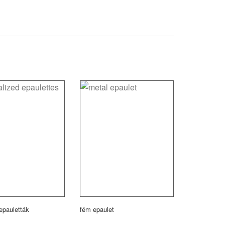
epauletták
fém epaulet