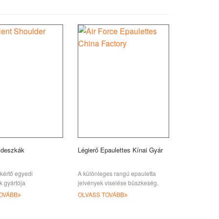
lldeszkák
Légierő Epaulettes Kínai Gyár
kértő egyedi
A különleges rangú epauletta
k gyártója
jelvények viselése büszkeség,
sereg tisztek számára,
kötelességtudat, a felelősség
OVÁBB
OLVASS TOVÁBB
agyunk
emlékeztetője. Számos típusú
epaulett létezik a fi-hez