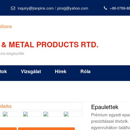
inquiry@jianpins.com
/
pinsjj@yahoo.com
+86-0769-8
 & METAL PRODUCTS RTD.
uha kiegészítők
tok
Vizsgálat
Hírek
Róla
Epaulettek
Prémium egyedi epau
precizitással ötvözik
egyenruhákon találh