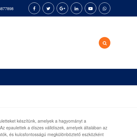
8877898
letteket készítünk, amelyek a hagyományt a
. Az epaulettek a díszes válldíszek, amelyek általában az
atók, és kulcsfontosságú megkülönböztető eszközként