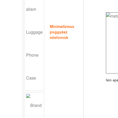
Minimalizmus
poggyász
telefontok
fém epa