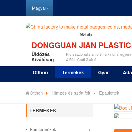
Magyar
1984 óta
DONGGUAN JIAN PLASTIC
Üldözés
Professzionális Embléma katonai egyenr
Kiválóság
& Fém Craft Gyártó
Otthon
Termékek
Gyár
Ada
Otthon
Hímzés és szőtt folt
Epaulettek
TERMÉKEK
Fémtermékek