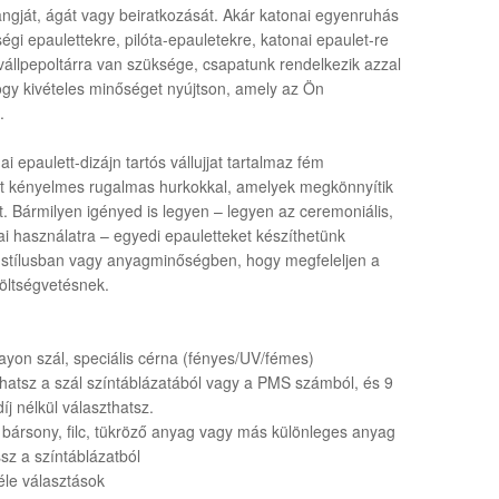
rangját, ágát vagy beiratkozását. Akár katonai egyenruhás
égi epaulettekre, pilóta-epauletekre, katonai epaulet-re
állpepoltárra van szüksége, csapatunk rendelkezik azzal
gy kivételes minőséget nyújtson, amely az Ön
.
i epaulett-dizájn tartós vállujjat tartalmaz fém
nt kényelmes rugalmas hurkokkal, amelyek megkönnyítik
ást. Bármilyen igényed is legyen – legyen az ceremoniális,
i használatra – egyedi epauletteket készíthetünk
 stílusban vagy anyagminőségben, hogy megfeleljen a
költségvetésnek.
rayon szál, speciális cérna (fényes/UV/fémes)
thatsz a szál színtáblázatából vagy a PMS számból, és 9
íj nélkül választhatsz.
, bársony, filc, tükröző anyag vagy más különleges anyag
sz a színtáblázatból
éle választások