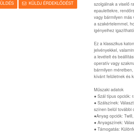
KÜLDÉS
KÜLDJ ÉRDEKLŐDÉST
szolgálnak a viselő 
epaulettekre, rendőrs
vagy bármilyen más v
a szakértelemmel, ho
igényeihez igazítható
Ez a klasszikus katona
jelvényekkel, valami
a levételt és beállít
operatív vagy szakma
bármilyen méretben,
kívánt felületnek és 
Műszaki adatok
● Szál típus opciók: 
● Szálszínek: Válasz
színen belül további d
●Anyag opciók: Twill
● Anyagszínek: Válas
● Támogatás: Különf