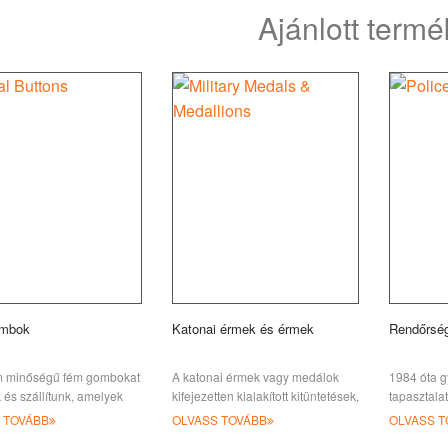
ítsék a ke-t
Ajánlott term
mbok
Katonai érmek és érmek
Rendőrség
 minőségű fém gombokat
A katonai érmek vagy medálok
1984 óta gy
 és szállítunk, amelyek
kifejezetten kialakított kitüntetések,
tapasztala
l tartósak, finoman
katonai hősiesség, érdemi vagy
számos egy
 TOVÁBB
OLVASS TOVÁBB
OLVASS T
ottak és vonzóak l.
kiemelkedő szolgálat elismerései
jelvényt gy