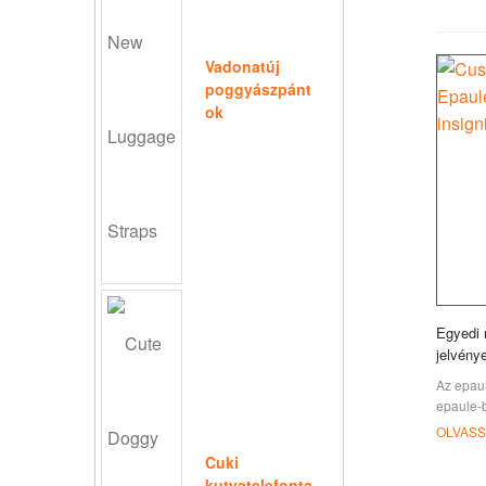
Vadonatúj
poggyászpánt
ok
Egyedi 
jelvény
Az epaul
epaule-
vállra je
OLVASS
szövetpá
Cuki
amelyeke
kutyatelefonta