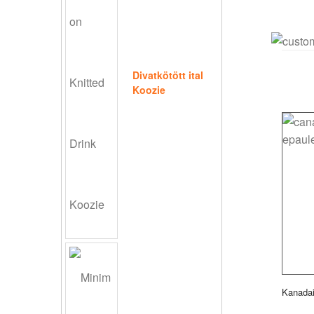
Divatkötött ital
Koozie
Kanadai