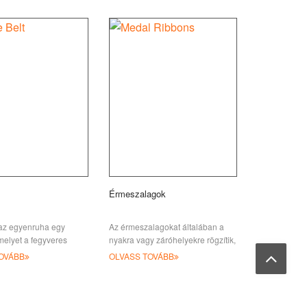
Érmeszalagok
 az egyenruha egy
Az érmeszalagokat általában a
melyet a fegyveres
nyakra vagy záróhelyekre rögzítik,
sználnak, széles hálós
beleértve a hosszú nyakú
OVÁBB
OLVASS TOVÁBB
ban egyszínű vagy
szalagokat, szalagfüggönyeket
stb.