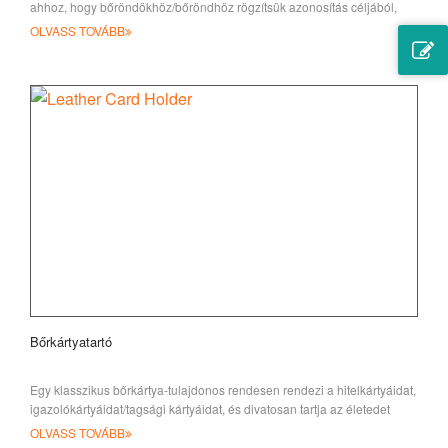
ahhoz, hogy bőröndökhöz/bőröndhöz rögzítsük azonosítás céljából,
miközben
OLVASS TOVÁBB
Bőrkártyatartó
Egy klasszikus bőrkártya-tulajdonos rendesen rendezi a hitelkártyáidat,
igazolókártyáidat/tagsági kártyáidat, és divatosan tartja az életedet
OLVASS TOVÁBB