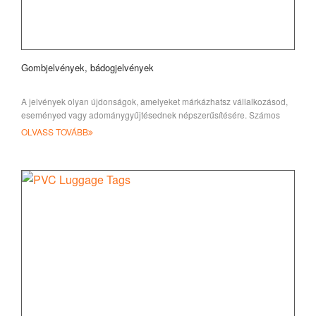
Gombjelvények, bádogjelvények
A jelvények olyan újdonságok, amelyeket márkázhatsz vállalkozásod,
eseményed vagy adománygyűjtésednek népszerűsítésére. Számos
üzleti szektor profitált
OLVASS TOVÁBB