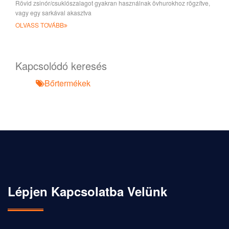
Rövid zsinór/csuklószalagot gyakran használnak övhurokhoz rögzítve,
vagy egy sarkával akasztva
OLVASS TOVÁBB
Kapcsolódó keresés
Bőrtermékek
Lépjen Kapcsolatba Velünk