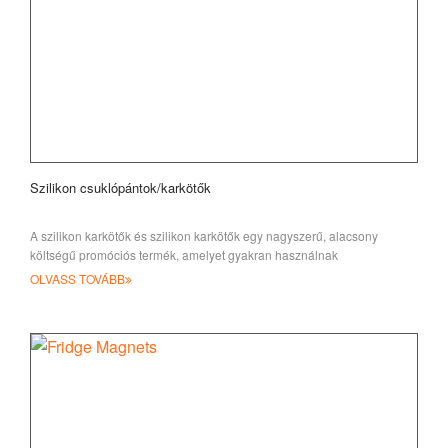
Szilikon csuklópántok/karkötők
A szilikon karkötők és szilikon karkötők egy nagyszerű, alacsony
költségű promóciós termék, amelyet gyakran használnak
adománygyűjtésre, célokra, rendezvényekre és c
OLVASS TOVÁBB