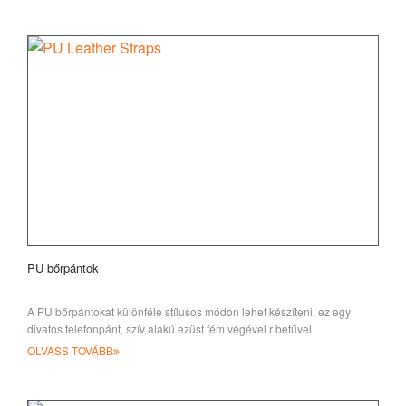
PU bőrpántok
A PU bőrpántokat különféle stílusos módon lehet készíteni, ez egy
divatos telefonpánt, szív alakú ezüst fém végével r betűvel
OLVASS TOVÁBB