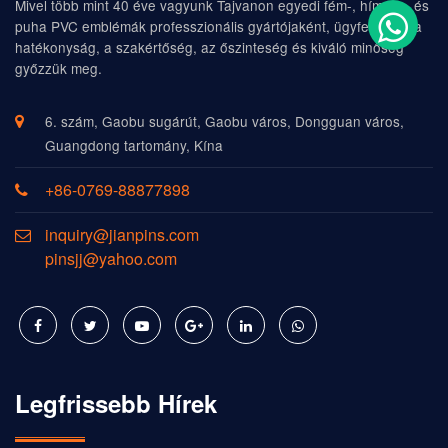
Mivel több mint 40 éve vagyunk Tajvanon egyedi fém-, hímzés- és
puha PVC emblémák professzionális gyártójaként, ügyfeleinket a
hatékonyság, a szakértőség, az őszinteség és kiváló minőség
győzzük meg.
6. szám, Gaobu sugárút, Gaobu város, Dongguan város,
Guangdong tartomány, Kína
+86-0769-88877898
inquiry@jianpins.com
pinsjj@yahoo.com
Legfrissebb Hírek