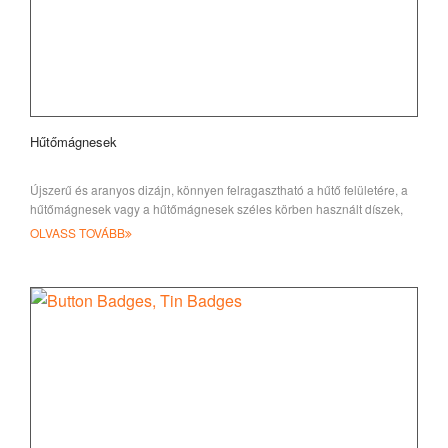
Hűtőmágnesek
Újszerű és aranyos dizájn, könnyen felragasztható a hűtő felületére, a
hűtőmágnesek vagy a hűtőmágnesek széles körben használt díszek,
jöjjenek
OLVASS TOVÁBB