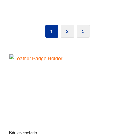
1
2
3
Bőr jelvénytartó