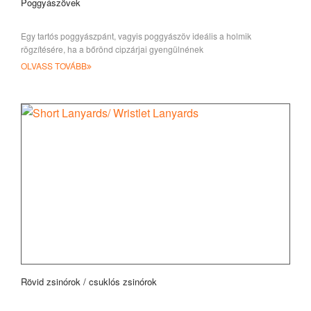
Poggyászövek
Egy tartós poggyászpánt, vagyis poggyászöv ideális a holmik
rögzítésére, ha a bőrönd cipzárjai gyengülnének
OLVASS TOVÁBB
Rövid zsinórok / csuklós zsinórok