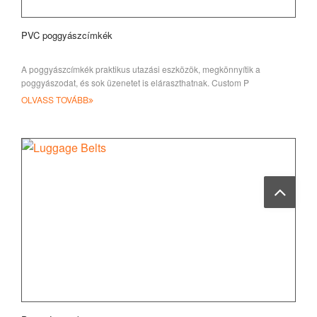
PVC poggyászcímkék
A poggyászcímkék praktikus utazási eszközök, megkönnyítik a
poggyászodat, és sok üzenetet is eláraszthatnak. Custom P
OLVASS TOVÁBB