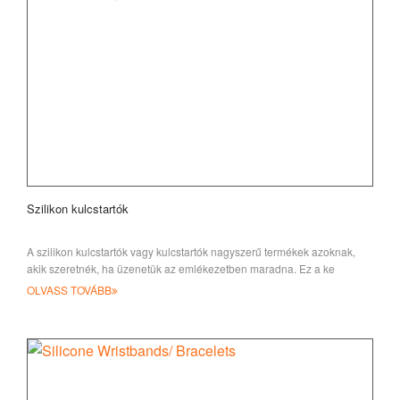
Szilikon kulcstartók
A szilikon kulcstartók vagy kulcstartók nagyszerű termékek azoknak,
akik szeretnék, ha üzenetük az emlékezetben maradna. Ez a ke
gyűjtemény
OLVASS TOVÁBB