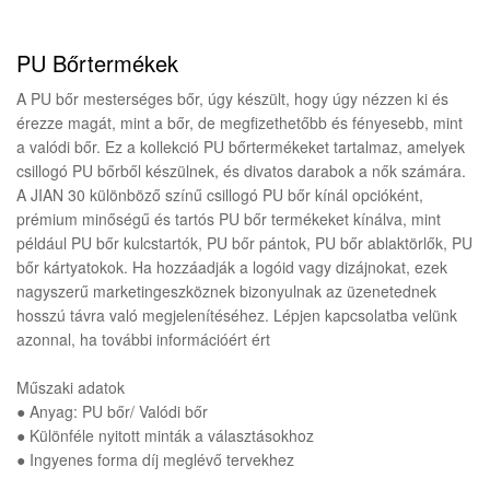
PU Bőrtermékek
A PU bőr mesterséges bőr, úgy készült, hogy úgy nézzen ki és
érezze magát, mint a bőr, de megfizethetőbb és fényesebb, mint
a valódi bőr. Ez a kollekció PU bőrtermékeket tartalmaz, amelyek
csillogó PU bőrből készülnek, és divatos darabok a nők számára.
A JIAN 30 különböző színű csillogó PU bőr kínál opcióként,
prémium minőségű és tartós PU bőr termékeket kínálva, mint
például PU bőr kulcstartók, PU bőr pántok, PU bőr ablaktörlők, PU
bőr kártyatokok. Ha hozzáadják a logóid vagy dizájnokat, ezek
nagyszerű marketingeszköznek bizonyulnak az üzenetednek
hosszú távra való megjelenítéséhez. Lépjen kapcsolatba velünk
azonnal, ha további információért ért
Műszaki adatok
● Anyag: PU bőr/ Valódi bőr
● Különféle nyitott minták a választásokhoz
● Ingyenes forma díj meglévő tervekhez