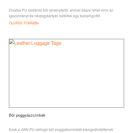
Divatos PU csillámló bőr jelvénytartó, amivel össze lehet vinni az
igazolmányt és névjegykártyát, betöltve egy kulcsrögzítőt
OLVASS TOVÁBB
Bőr poggyászcímkék
Ezek a JIAN PU csillogó bőr poggyászcímkék elengedhetetlenek