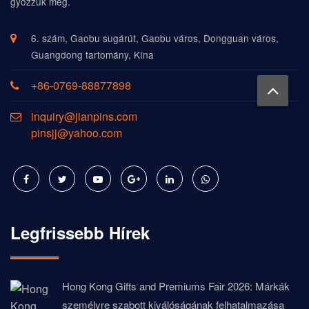
győzzük meg.
6. szám, Gaobu sugárút, Gaobu város, Dongguan város,
Guangdong tartomány, Kína
+86-0769-88877898
inquiry@jianpins.com
pinsjj@yahoo.com
Legfrissebb Hírek
Hong Kong Gifts and Premiums Fair 2026: Márkák
személyre szabott kiválóságának felhatalmazása