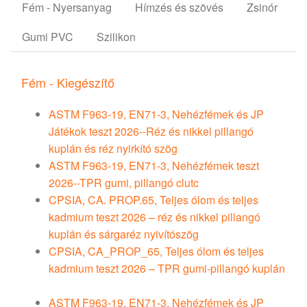
Fém - Nyersanyag
Hímzés és szövés
Zsinór
Gumi PVC
Szilikon
Fém - Kiegészítő
ASTM F963-19, EN71-3, Nehézfémek és JP
Játékok teszt 2026--Réz és nikkel pillangó
kuplán és réz nyirkító szög
ASTM F963-19, EN71-3, Nehézfémek teszt
2026--TPR gumi, pillangó clutc
CPSIA, CA. PROP.65, Teljes ólom és teljes
kadmium teszt 2026 – réz és nikkel pillangó
kuplán és sárgaréz nyivítószög
CPSIA, CA_PROP_65, Teljes ólom és teljes
kadmium teszt 2026 – TPR gumi-pillangó kuplán
ASTM F963-19, EN71-3, Nehézfémek és JP