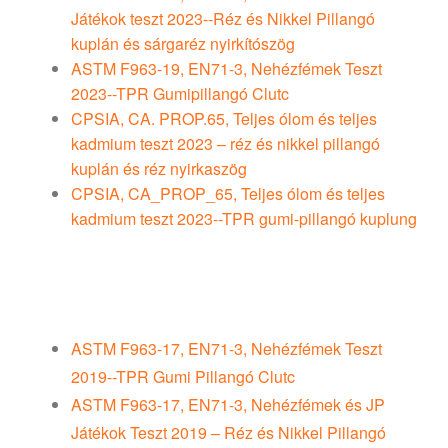
Játékok teszt 2023--Réz és Nikkel Pillangó
kuplán és sárgaréz nyirkítószög
ASTM F963-19, EN71-3, Nehézfémek Teszt
2023--TPR Gumipillangó Clutc
CPSIA, CA. PROP.65, Teljes ólom és teljes
kadmium teszt 2023 – réz és nikkel pillangó
kuplán és réz nyirkaszög
CPSIA, CA_PROP_65, Teljes ólom és teljes
kadmium teszt 2023--TPR gumi-pillangó kuplung
Minden kiegészítőt, amit egyedi jelvényeidhez
használunk, szintén jól követik az EN71-3, CPSIA,
CA. PROP.65 stb. szabványok
ASTM F963-17, EN71-3, Nehézfémek Teszt
2019--TPR Gumi Pillangó Clutc
ASTM F963-17, EN71-3, Nehézfémek és JP
Játékok Teszt 2019 – Réz és Nikkel Pillangó