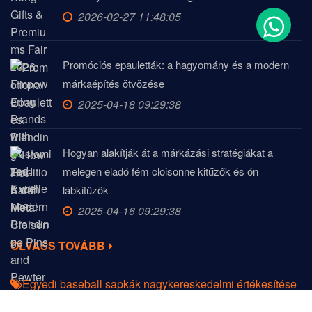
2026-02-27 11:48:05
Promóciós epauletták: a hagyomány és a modern
márkaépítés ötvözése
2025-04-18 09:29:38
Hogyan alakítják át a márkázási stratégiákat a
melegen eladó fém cloisonne kitűzők és ón
lábkitűzők
2025-04-16 09:29:38
OLVASS TOVÁBB
Egyedi baseball sapkák nagykereskedelmi értékesítése
Paracordok
HB Pencil
Mágneses klipek