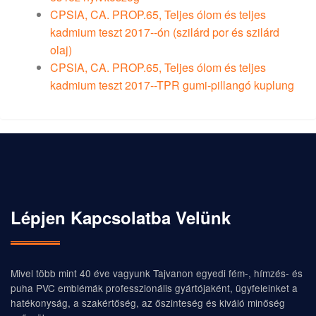
CPSIA, CA. PROP.65, Teljes ólom és teljes
kadmium teszt 2017--ón (szilárd por és szilárd
olaj)
CPSIA, CA. PROP.65, Teljes ólom és teljes
kadmium teszt 2017--TPR gumi-pillangó kuplung
Lépjen Kapcsolatba Velünk
Mivel több mint 40 éve vagyunk Tajvanon egyedi fém-, hímzés- és
puha PVC emblémák professzionális gyártójaként, ügyfeleinket a
hatékonyság, a szakértőség, az őszinteség és kiváló minőség