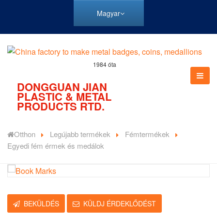
Magyar
1984 óta
DONGGUAN JIAN
PLASTIC & METAL
PRODUCTS RTD.
Otthon
Legújabb termékek
Fémtermékek
Egyedi fém érmek és medálok
BEKÜLDÉS
KÜLDJ ÉRDEKLŐDÉST