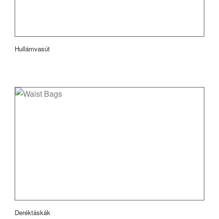
Hullámvasút
Deréktáskák