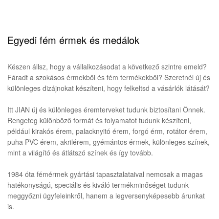
Egyedi fém érmek és medálok
Készen állsz, hogy a vállalkozásodat a következő szintre emeld?
Fáradt a szokásos érmekből és fém termékekből? Szeretnél új és
különleges dizájnokat készíteni, hogy felkeltsd a vásárlók látását?
Itt JIAN új és különleges éremterveket tudunk biztosítani Önnek.
Rengeteg különböző formát és folyamatot tudunk készíteni,
például kirakós érem, palacknyitó érem, forgó érm, rotátor érem,
puha PVC érem, akrilérem, gyémántos érmek, különleges színek,
mint a világító és átlátszó színek és így tovább.
1984 óta fémérmek gyártási tapasztalataival nemcsak a magas
hatékonyságú, speciális és kiváló termékminőséget tudunk
meggyőzni ügyfeleinkről, hanem a legversenyképesebb árunkat
is.