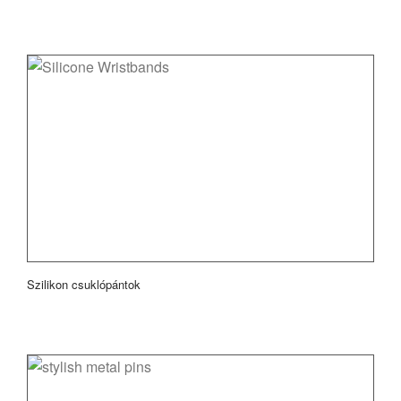
Szilikon csuklópántok