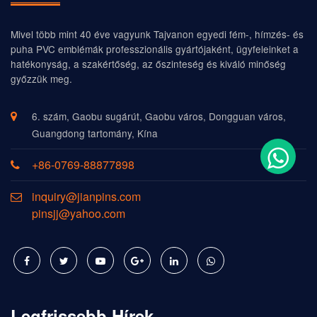
Mivel több mint 40 éve vagyunk Tajvanon egyedi fém-, hímzés- és
puha PVC emblémák professzionális gyártójaként, ügyfeleinket a
hatékonyság, a szakértőség, az őszinteség és kiváló minőség
győzzük meg.
6. szám, Gaobu sugárút, Gaobu város, Dongguan város,
Guangdong tartomány, Kína
+86-0769-88877898
inquiry@jianpins.com
pinsjj@yahoo.com
Legfrissebb Hírek