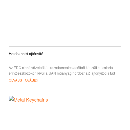
Hordozható ajtónyitó
Az EDC cinkötvözetből és rozsdamentes acélból készült kulcstartó
érintőeszközökön kívül a JIAN műanyag hordozható ajtónyitót is tud
biztosítani Önnek
OLVASS TOVÁBB