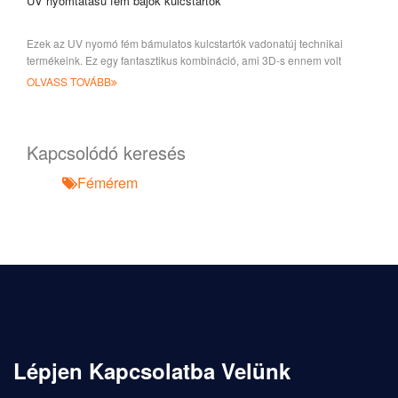
UV nyomtatású fém bájok kulcstartók
Ezek az UV nyomó fém bámulatos kulcstartók vadonatúj technikai
termékeink. Ez egy fantasztikus kombináció, ami 3D-s ennem volt
OLVASS TOVÁBB
Kapcsolódó keresés
Fémérem
Lépjen Kapcsolatba Velünk